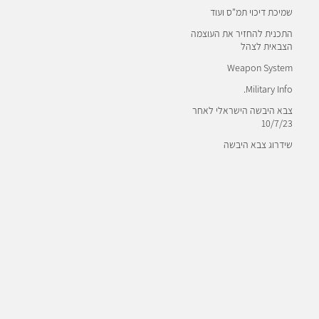
שמיכת דיכוי תמ"ס ועוד
"liberation war-2" and this
בעיצומה.
בנוסף לחטיבות הטנקים
התכנית להחזיר את העוצמה
means fighting in...
הצבאית לצהל
הכבדות שבהם ישרתו טנקי
Weapon System
מרכבה , יש מקום לסוג נוסף
Military Info.
של חטיבות שריון עצמאיות
צבא היבשה הישראלי לאחר
שנקראות חטיבות בינוניות.
10/7/23
בחטיבות אלו לא...
שידרוג צבא היבשה