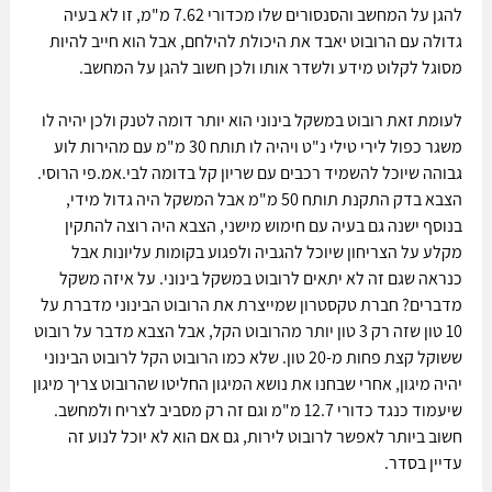
להגן על המחשב והסנסורים שלו מכדורי 7.62 מ"מ, זו לא בעיה 
גדולה עם הרובוט יאבד את היכולת להילחם, אבל הוא חייב להיות 
מסוגל לקלוט מידע ולשדר אותו ולכן חשוב להגן על המחשב. 
לעומת זאת רובוט במשקל בינוני הוא יותר דומה לטנק ולכן יהיה לו 
משגר כפול לירי טילי נ"ט ויהיה לו תותח 30 מ"מ עם מהירות לוע 
גבוהה שיוכל להשמיד רכבים עם שריון קל בדומה לבי.אמ.פי הרוסי. 
הצבא בדק התקנת תותח 50 מ"מ אבל המשקל היה גדול מידי, 
בנוסף ישנה גם בעיה עם חימוש מישני, הצבא היה רוצה להתקין 
מקלע על הצריחון שיוכל להגביה ולפגוע בקומות עליונות אבל 
כנראה שגם זה לא יתאים לרובוט במשקל בינוני. על איזה משקל 
מדברים? חברת טקסטרון שמייצרת את הרובוט הבינוני מדברת על 
10 טון שזה רק 3 טון יותר מהרובוט הקל, אבל הצבא מדבר על רובוט 
ששוקל קצת פחות מ-20 טון. שלא כמו הרובוט הקל לרובוט הבינוני 
יהיה מיגון, אחרי שבחנו את נושא המיגון החליטו שהרובוט צריך מיגון 
שיעמוד כנגד כדורי 12.7 מ"מ וגם זה רק מסביב לצריח ולמחשב. 
חשוב ביותר לאפשר לרובוט לירות, גם אם הוא לא יוכל לנוע זה 
עדיין בסדר.