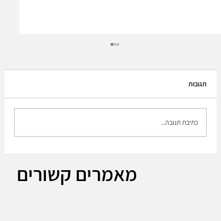
תגובות
כתיבת תגובה...
The Plan to build up the medium brigade!!
מאמרים קשורים