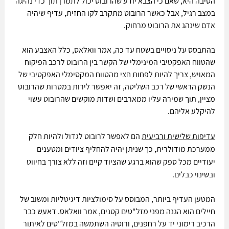
הסיבה היא, שאם כי הצבא יודע שהרובוט יכול לתמרן תוך כדי נהיגה 
במצב רגיל, אבל כאשר הרובוט מתקרב לקו החזית, עדיף שיהיה 
אדם שינהג את הרובוט מרחוק.
בהתבסס על ניסויים בשטח עד כה, אמר וואלאס, כלל האצבע הוא 
שהטווח האפקטיבי המינימלי של הקשר בין הרובוט לרכב הפיקוח 
המאויש, צריך להיות לפחות חצי מהטווח המקסימלי האפקטיבי של 
הנשק הראשי של רכב השליטה, זה יאפשר לירות במטרות שהרובוט 
מציין, תוך שמירה עליו ממארבים ושדות מוקשים שהרובוט עשוי 
להיקלע אליהם.
עדיפות שלישית ורביעית
 הם לאפשר לרובוט לגדול ולהיות חלק 
ממערכת מודולרית, כך שניתן יהיה להחליף ציודים ומטענים 
יעודיים מכל ספק שהוא ברגע שהציוד קיים וזה ללא צורך בחיווט 
ובשינוי כבלים.
המטען העדיף ביותר, המבוסס על סימולציות דיגיטליות ומשוב של 
חיילים הוא הגנה מפני מזל"טים קטנים, אמר וואלאס. דאעש כבר 
הרכיב רימוני יד על רחפנים, ורוסיה השתמשה במזל"טים לאיתור 