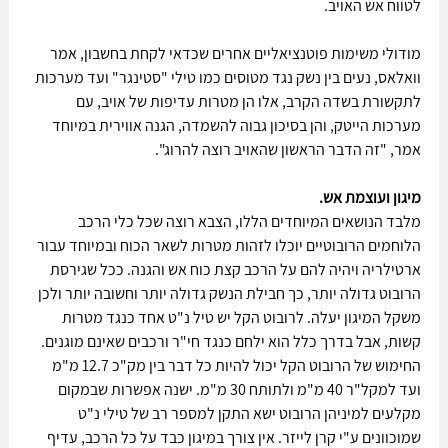
לטווח אש האויב. 
מודולי משימות פוטנציאליים אחרים שכדאי לקחת בחשבון, אמר 
וואלאס, נעים בין נשק נגד מטוסים כמו טילי "סטינגר" ועד מערכות 
לתקשורת בשדה הקרב, אלו הן מטרות עדיפות של אויב, עם 
מערכות הייטק, והן בסיכון גבוה להשמדה, הגנה אווירית במיוחד 
אמר, "זה הדבר הראשון שהאויב רוצה להרוג".
מיגון ועוצמת אש.
מלבד הנושאים המיוחדים הללו, הצבא רוצה שכל כלי הרכב 
הלוחמים הרובוטיים יוכלו לזהות מטרות לשאר הכוח ובמיוחד עבור 
ארטילריה ויהיה להם על הרכב קצת כוח אש והגנה. ככל שגירסת 
הרובוט גדולה יותר, כך חבילת הנשק גדולה יותר וחשובה יותר ולכן 
משקל המיגון יעלה. לרובוט הקל יש טיל נ"ט אחד כנגד מטרות 
קשות, אבל בדרך כלל הוא ילחם כנגד חי"ר ורכבים שאינם מוגנים.
החימוש של הרובוט הקל יכול להיות כל דבר בין מק"כ 12.7 מ"מ 
ועד למקל"ר 40 מ"מ ולתותח 30 מ"מ. ישנה אפשרות שבמקום 
מקלעים למיניהן הרובוט ישא התקן למספר רב של טילי נ"ט 
שמוכוונים ע"י קרן לייזר. אין צורך במיגון כבד על כל הרכב, עדיף 