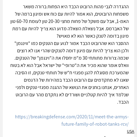
ההגדרה לגבי מהות הרובוט הכבד היא הפחות ברורה משאר 
משפחות הרובוטים, הוא אמור להיות עם כוח אש ומיגון ברמה של 
האמ-1, אבל עם משקל של פחות מחצי 20-30 טון לעומת 60-70 טון 
של האברמס. אבל נשאלת השאלה מדוע הוא צריך להיות עם רמת 
מיגון בדומה לטנק כאשר הוא לא מאויש?
ההסבר הוא שהרובוט הכבד אמור לנוע עם הטנקים כמו "ווינגמן" 
ולכן הוא צריך להיות עם מיגון דומה לטנקים שהרי אנו לא רוצים 
שכמה צרורות מתותחי 30 מ"מ יחסלו את ה"וינגמן" של הטנקים.
וואלס אומר שהוא מכיר את ה"טרופי" של ישראל אבל הוא לא בטוח 
שהמערכת מסוגלת להגן מפגזי ח"ש של תותחי טנקים, זו הסיבה 
שאנו לא מתקדמים עם הרובוט הכבד במהירות של הדגמים 
האחרים, אנחנו בוחנים את הנושא של ההגנה מפגזי טנקים ולפני 
שנלמד איך להיות קטלניים ושורדים לא נתקדם מהר עם הרובוט 
הכבד.
https://breakingdefense.com/2020/11/meet-the-armys-
future-family-of-robot-tanks-rcv/
USA