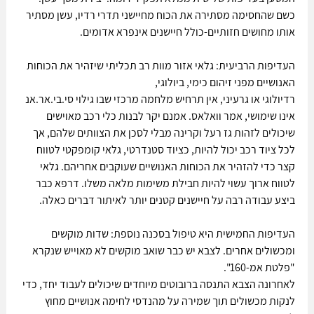
כשם שהחסימה מסתירה את הכוח מחיישני תדרי רדיו, עשן מסתיר 
אותו מחושים חזותיים-כולל חיישנים אינפרא אדומים.
העדיפות הרביעית: גלאי אזור מוות רב תכליתי שיזהיר את הכוחות 
האנושיים מפני זיהום כימי, ביולוגי, 
רדיולוגי או גרעיני, אין תרחיש מלחמה מרכזי שבו גילוי סי.בי.אר.אנ 
אינו שימושי, אמר וואלאס. אמנם יקר לבנות כלי רכב מאוישים 
שיכולים לזהות גז רעל וקרינה מבלי לסכן את הצוותים שלהם, אך 
לכל ציוד רכב יכול להיות, כציוד סטנדרטי, גלאי קומפקטי לטווח 
קצר כדי להזהיר את הכוחות האנושיים שעוקבים אחריהם. גלאי 
לטווח ארוך עשוי להיות חבילת משימות מלאה משלו. דרפא כבר 
ביצע עבודה רבה על חיישנים קטנים יותר לאיתור דברים כאלה.
העדיפות החמישית היא טיפול בסכנה נוספת: שדות מוקשים 
ומכשולים אחרים. לצבא יש כבר שואב מוקשים לא מאוייש שנקרא 
"פלטת אמ-160". 
לאחרונה הצבא התנסה ברובוטים מיוחדים שיכולים לעבוד יחד, כדי 
לנקות מכשולים תוך שמירה על מהנדסי לחימה אנושיים מחוץ 