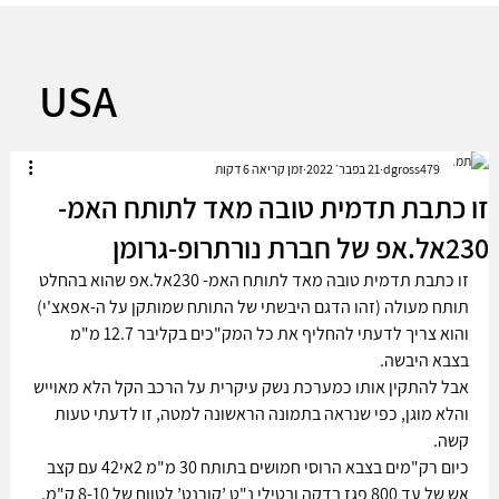
USA
dgross479
21 בפבר׳ 2022
זמן קריאה 6 דקות
זו כתבת תדמית טובה מאד לתותח האמ-
230אל.אפ של חברת נורתרופ-גרומן
זו כתבת תדמית טובה מאד לתותח האמ- 230אל.אפ שהוא בהחלט 
תותח מעולה (זהו הדגם היבשתי של התותח שמותקן על ה-אפאצ'י) 
והוא צריך לדעתי להחליף את כל המק"כים בקליבר 12.7 מ"מ 
בצבא היבשה. 
אבל להתקין אותו כמערכת נשק עיקרית על הרכב הקל הלא מאוייש 
והלא מוגן, כפי שנראה בתמונה הראשונה למטה, זו לדעתי טעות 
קשה. 
כיום רק"מים בצבא הרוסי חמושים בתותח 30 מ"מ 2אי42 עם קצב 
אש של עד 800 פגז בדקה ובטילי נ"ט ’קורנט’ לטווח של 8-10 ק"מ. 