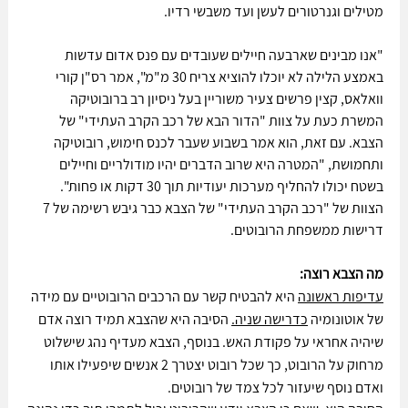
מטילים וגנרטורים לעשן ועד משבשי רדיו.
"אנו מבינים שארבעה חיילים שעובדים עם פנס אדום עדשות 
באמצע הלילה לא יוכלו להוציא צריח 30 מ"מ", אמר רס"ן קורי 
וואלאס, קצין פרשים צעיר משוריין בעל ניסיון רב ברובוטיקה 
המשרת כעת על צוות "הדור הבא של רכב הקרב העתידי" של 
הצבא. עם זאת, הוא אמר בשבוע שעבר לכנס חימוש, רובוטיקה 
ותחמושת, "המטרה היא שרוב הדברים יהיו מודולריים וחיילים 
בשטח יכולו להחליף מערכות יעודיות תוך 30 דקות או פחות". 
הצוות של "רכב הקרב העתידי" של הצבא כבר גיבש רשימה של 7 
דרישות ממשפחת הרובוטים.
מה הצבא רוצה:
עדיפות ראשונה
 היא להבטיח קשר עם הרכבים הרובוטיים עם מידה 
של אוטונומיה 
כדרישה שניה.
 הסיבה היא שהצבא תמיד רוצה אדם 
שיהיה אחראי על פקודת האש. בנוסף, הצבא מעדיף נהג שישלוט 
מרחוק על הרובוט, כך שכל רובוט יצטרך 2 אנשים שיפעילו אותו 
ואדם נוסף שיעזור לכל צמד של רובוטים.