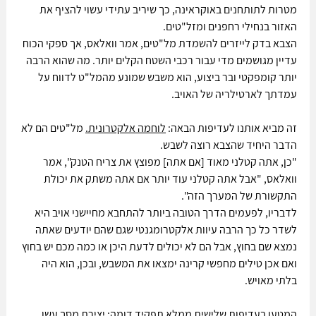
מטרות לתותחנים באוקראינה, כך שיריב עתידי עשוי להציף את 
האזור בנחילי רחפנים ומזל"טים. 
הצבא בדק לייזרים להשמדת מל"טים, אמר וואלאס, אך ספקי הכוח 
עדיין מגושמים מדי עבור רכבי השטח הקלים יותר. מה שהוא הרבה 
יותר קומפקטי ובר ביצוע, הוא משבש שמונע מהמל"ט לדווח על 
עמדתך לארטילריה של האויב. 
זה מביא אותנו לעדיפות הבאה: 
לוחמה אלקטרונית.
 מל"טים הם לא 
הדבר היחיד שהצבא רוצה לשבש. 
"כן, אתה קטלני מאוד [אם אתה] מפוצץ את צריח הטנק", אמר 
וואלאס, "אבל אתה קטלני עוד יותר אם אתה משתק את יכולת 
התקשורת של המערך הזה".
לדבריו, לפעמים הדרך הטובה ביותר להתחבא מחיישני אויב היא 
לשדר כל כך הרבה עיוות אלקטרומגנטי שגם שהם יודעים שאתה 
נמצא שם בחוץ, אבל הם לא יכולים לדעת היכן או כמה מכם יש בחוץ 
ואם אכן טילים מחפשי קרינה ימצאו את המשבש, ובכן, הוא היה 
בלתי מאויש.
המטען בעדיפות שלישית ממלא תפקיד דומה: יצירת מסך עשן. 