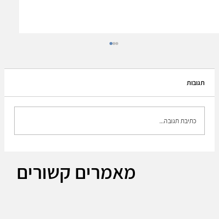
תגובות
כתיבת תגובה...
Leonardo DRS CEO Acquiring Israeli firm
מאמרים קשורים
RADA part of integrated sensing strategy.