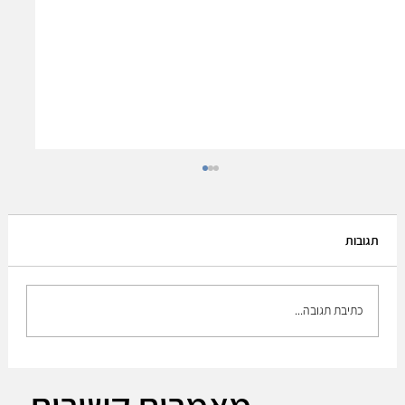
תגובות
כתיבת תגובה...
The Plan to build up the medium brigade!!
מאמרים קשורים