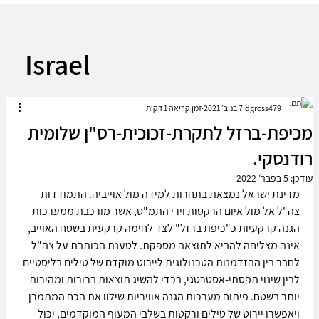
Israel
dgross479
7 בנוב׳ 2021
זמן קריאה 1 דקות
מכיפת-ברזל לתקרת-זכוכית-רס"ן שלומית
רודנסקי.
עודכן:
5 בפבר׳ 2022
מדינת ישראל נמצאת בתחרות למידה מול אוייביה. התמודדות 
צה"ל אל מול איום הרקטות וירי התמ"ס, אשר מורכבת ממערכות 
הגנה קרקעיות כ"כיפת ברזל" לצד לחימה קרקעית בשטח האוייב, 
אינה מצליחה להביא לתוצאה מספקת. לטענת הכותבת על צה"ל 
לחבר בין ההזדמנות הטכנולוגית ליירוט מוקדם של טילים בליסטיים 
לבין שינוי תפסתי-אסטרטגי, בכדי להשיג תוצאות ברורות ומהירות 
יותר בשטח. פיתוח מערכות הגנה אוויריות שילוו את הכח המתמרן 
ויאפשרו יירוט של טילים ורקטות בשלבי המעוף המוקדמים, יכול 