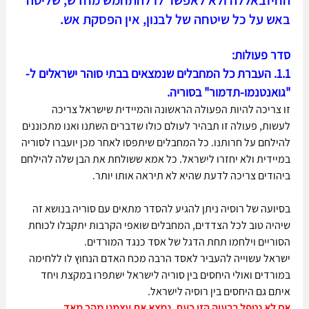
באש על כל שיטחה של לבנון, אין הפסקת אש.
סדר פעולות:
1.1. העברת כל המחבלים שנמצאים בבתי סוהר ישראלים ל-
"גואנטנמו-תדמור" בסוריה.
זו צריכה להיות הפעולה הראשונה והמיידית שישראל צריכה 
לעשות, פעולה זו תבהיר לעולם כולו שדברים השתנו ואנו מתכוננים 
להילחם על חרותנו. כל המחבלים שיתפסו לאחר מכן יועברו לסוריה 
במיידית ולא יחזרו לישראל. כל אמא ששולחת את הבן שלה להילחם 
ביהודים צריכה לדעת שהיא לא תיראה אותו יותר.
בסיועה של רוסיה ניתן להגיע להסדר מתאים עם סוריה בנושא זה 
שיהיה טוב לכל הצדדים, המחבלים שואפי הקרבות יתקבלו לכוחת 
הסוריים וילחמו תחת הדגל של אסד כנגד המורדים.
ישראל עשוייה להעביר לאסד הרבה מכח האדם הנחוץ לו ללחימה 
במורדים ואולי היחסים בין סוריה לישראל ישתפרו במקצת ויחד 
איתם גם היחסים בין רוסיה לישראל.
אם לא נטפל בבעיה הזו כעת, נמצא את עצמנו מהר מאד 