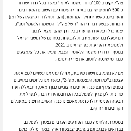
צה"ל יקים כ-100 ’גדודי משמר לאומי’ כאשר בכל גדוד ישרתו 
כ-500 לוחמים שיוצבו באיזורי העימות עם הישובים המעורבים 
והערביים. כאשר יתחילו המהומות (והם יתחילו זו רק שאלה של זמן) 
הכוחות שבשטח גדודי החי"ר של צה"ל, ’המשמר הלאומי’ ומג"ב 
יצטרכו לדכא את הפרעות בכל דרך שהם ימצאו לנכון. 
הם יפעלו בנחישות מירבית להבטחת בטחונם של תושבי ישראל 
ולמנוע את הפרעות כפי שראינו ב-2021. 
בנוסף, ’גדודי המשמר הלאומי’ והצבא יפעילו את כל האמצעים 
כנגד מי שינסה לחסום את צירי התנועה. 
אם לא נפעל בנחישות מירבית, אזי לדעתי אנו עשויים למצוא את 
עצמנו ב"מלחמת העצמאות מס'-2", כאשר אנו נלחמים באוייבים 
בפנים הארץ וגם כנגד אוייבים חיצוניים כגון חמאס, חיזבאללה ועוד 
מדינות. לכן צריך לפעול בכל הכח ובמהירות רבה, לנטרל את 
הבעיה הפנימית ולרכז את מאמצינו כנגד האוייב החיצוני במעגלים 
הקרובים והרחוקים.
במסגרת הלחימה כנגד הפורעים הערביים נצטרך לטפל גם 
בבדואים שבנגב וגם בערבים שבצפון הארץ ובואדי מילק, כולם 