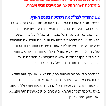
ב”מלחמת השחרור מס'-2", עם אוייבים מבית ומבחוץ.
1.2 להחזיר לצה"ל את השליטה בפנים הארץ.
כאשר נתחיל בהעברת המחבלים לסוריה, תתחיל הלחימה בפנים 
הארץ כאשר הישובים המעורבים והישובים הערביים יהיו בחוד 
הלחימה. המדינה תכריז על מצב חרום, צה"ל, מג"ב ו-’המשמר 
הלאומי’ יצטרכו לדכא ביד קשה את הניסיונות האלו, את הפורעים 
שנעצור נעביר במיידית לידי הסורים שיכניסו אותם לבתי הסוהר 
שלהם ויבטיחו לישראל שמחבלים אלו לא חוזרים לישראל. חוקי 
חירום שיחוקקו במהירות יאפשרו להעביר את המשפחות של 
הפורעים לסוריה ואת הבתים שלהם בארץ נהרוס. 
במסגרת חוקי החרום הוראות הפתיחה באש ישונו כך שאם חייל או 
אזרח שירגישו מאויימים ע"י גורם כל שהוא, תהיה זו חובתם 
הראשונה לשמור על עצמם בכל הדרכים האפשרויות כולל פתיחה 
באש על מנת לנטרל את האיום עליהם. מי שלא יעשה זאת ויפגע או 
נשקו יחטף יעמוד לדין.