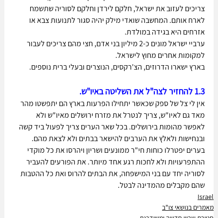
צריכים לעזוב את ישראל, חלקם לירדן וחלקם לסוריה שתשמח 
לארח אותם. המחשבה שואדי מילק יהיה סגור לתנועות צבא או 
אזרחים היא בגידה במולדת.
ערביי ישראל מונים כ-2 מיליון בני אדם, חצי מהם צריכים לעבור 
למקומות אחרים מחוץ לישראל. 
בארץ ישארו הדרוזים, הצ'רקסים, הנוצרים ובעלי ברית נוספים.
1.3 להחזיר לצה"ל את השליטה באיו"ש.
אין לי צל של ספק שכאשר יתחילו הפרעות בארץ הם יתפשטו מהר 
מאד גם לאיו"ש, צריך לנטרל את מזרח ירושלים מאיו"ש ולא 
לאפשר מהומות בירושלים. בכל שאר הערים צריך לפעול ביד קשה 
ובנחישות ולאלץ את הערבים להישאר בבתים ולא לצאת מהם. 
בערים יפטרלו כוחות חי"ר ממונעים ושריון ויהרסו את כל מוקדי 
ההתפרעויות ולא לחכות רגע אחד מיותר. את הפורעים להעביר 
לסוריה יחד עם בני המישפחה, את הבתים להרוס ואת כל ההטבות 
שהם מקבלים מהמדינה לבטל.
Israel
מאמרים בנושאי צו"ב
חטיבת שריון חדשה ומשודרגת