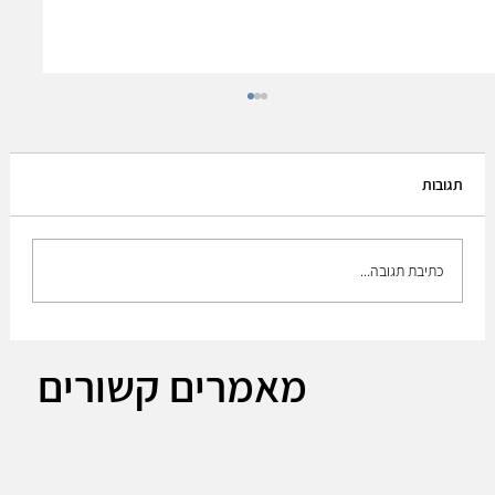
תגובות
כתיבת תגובה...
The Plan to build up the medium brigade!!
מאמרים קשורים