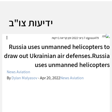
ידיעות צו"ב
dgross479
7 ביוני 2022
זמן קריאה 1 דקות
Russia uses unmanned helicopters to
draw out Ukrainian air defenses.Russia
uses unmanned helicopters
News
Aviation
By 
Dylan Malyasov
 - Apr 20, 2022
News
Aviation