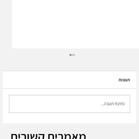
תגובות
כתיבת תגובה...
Leonardo DRS CEO Acquiring Israeli firm
מאמרים קשורים
RADA part of integrated sensing strategy.