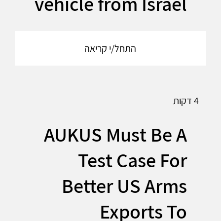
vehicle from Israel
התחל/י קריאה
4 דקות
AUKUS Must Be A
Test Case For
Better US Arms
Exports To