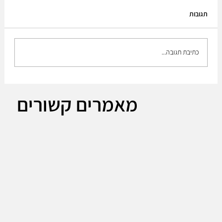
תגובות
כתיבת תגובה...
הצעה להקמת "צוות קרב גדודי"- (צק"ג) זחלילי
מאמרים קשורים