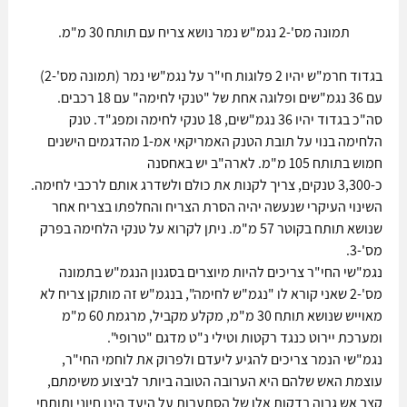
תמונה מס'-2 נגמ"ש נמר נושא צריח עם תותח 30 מ"מ.
בגדוד חרמ"ש יהיו 2 פלוגות חי"ר על נגמ"שי נמר (תמונה מס'-2) 
עם 36 נגמ"שים ופלוגה אחת של "טנקי לחימה" עם 18 רכבים. 
סה"כ בגדוד יהיו 36 נגמ"שים, 18 טנקי לחימה ומפג"ד. טנק 
הלחימה בנוי על תובת הטנק האמריקאי אמ-1 מהדגמים הישנים 
חמוש בתותח 105 מ"מ. לארה"ב יש באחסנה
כ-3,300 טנקים, צריך לקנות את כולם ולשדרג אותם לרכבי לחימה. 
השינוי העיקרי שנעשה יהיה הסרת הצריח והחלפתו בצריח אחר 
שנושא תותח בקוטר 57 מ"מ. ניתן לקרוא על טנקי הלחימה בפרק 
מס'-3.
נגמ"שי החי"ר צריכים להיות מיוצרים בסגנון הנגמ"ש בתמונה 
מס'-2 שאני קורא לו "נגמ"ש לחימה", בנגמ"ש זה מותקן צריח לא 
מאוייש שנושא תותח 30 מ"מ, מקלע מקביל, מרגמת 60 מ"מ 
ומערכת יירוט כנגד רקטות וטילי נ"ט מדגם "טרופי".
נגמ"שי הנמר צריכים להגיע ליעדם ולפרוק את לוחמי החי"ר, 
עוצמת האש שלהם היא הערובה הטובה ביותר לביצוע משימתם, 
קצב אש גבוה בדקות אלו של הסתערות על היעד הינו חיוני ותותחי 