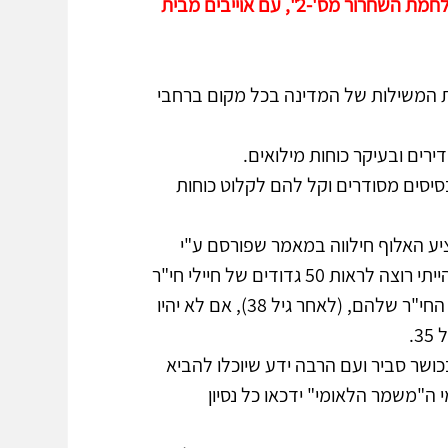
אם לא נטפל בבעיה הזו כעת, נמצא את עצמנו מהר מאד ב”מלחמת השחרור מס'-2", עם אוייבים מבית 
 המשילות של המדינה בכל מקום ברחבי 
ובעיקר כוחות מילואים.             
יסים מסודרים וקל להם לקלוט כוחות 
יע האלוף חילווה במאמר שפורסם ע"י 
מרכז דדו שנקרא "למידה נוספת בעקבות שומר החומות", אני הייתי רוצה לראות 50 גדודים של חיילי חי"ר 
כאשר בכל גדוד 500 חיילים שיצאו משירות המילואים בחטיבות החי"ר שלהם, (לאחר גיל 38), אם לא יהיו 
 
 עדיין שירות ארוך עד גיל 50, נמצאים בכושר סביר ועם הרבה ידע שיוכלו להביא 
ה"משמר הלאומי" ידכאו כל נסיון 