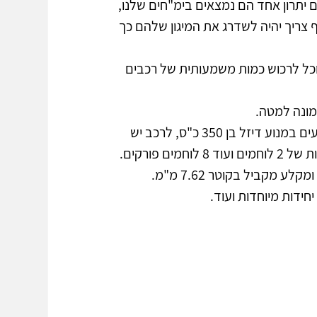
יתרון אחד הם נמצאים בימ"חים שלנו, 
צריך יהיה לשדרג את המיגון שלהם כך 
רך לייצר כמות גדולה של רכבי 4  על 4 ואולי נוכל לרכוש כמות משמעותית של רכבים 
מונה למטה.
רכבים אלו שוקלים כ-13 טון, הם מוגנים מכדורי 7.62 מ"מ, ומונעים במנוע דיזל בן 350 כ"ס, לרכב יש 
מהירות של 100 קמ"ש, טווח של 1,000 ק"מ והוא מופעל ע"י צוות של 2 לוחמים ועוד 8 לוחמים פורקים. 
חידות מיוחדות ועוד.