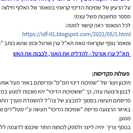
על הרעיון של שמיכות הדיכוי קראתי במאמר של האלוף חילווה
מספר מחשבות משל עצמי. 
לכל המאמר ראה קישור למטה: 
https://idf-il1.blogspot.com/2021/05/1.html
ומאמר נוסף שקראתי מאת תא"ל ערן אורטל וכמו שהוא כותב "ה
תא"ל ערן אורטל - להדליק את האור, לכבות את האש
פעולות מקדימות:
תיכנון ויצור של "שמיכות דיכוי תמ"ס" ופריסתם באויר מעל אות
לבנון ורצועת עזה, כך "ששמיכות הדיכוי" יהיו מוכנות לפגוע במ
פריסתם תעשה בסמוך למבצע של צה"ל להשמדת מערך התמ"
באיזור הרצועה פריסת "שמיכות הדיכוי" תעשה ע"י מטל"רים וא
מטען.
בנוסף צריך  יהיה לייצר ולספק לכוחות החוד שיכנסו לדוגמה לל