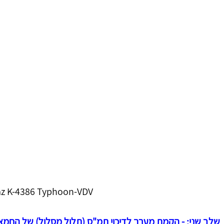
z K-4386 Typhoon-VDV
שלב שני: - הקמת מערך לדיכוי תמ"ס (תלול מסלול) של החמא