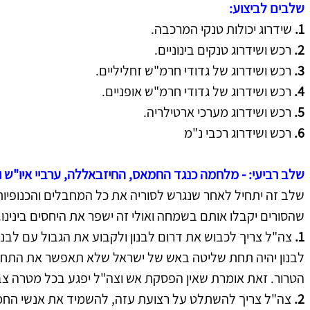
שלבים לביצוע:
1.
 שידרוג יכולות טנקי המרכבה.
2.
 רכש ושידרוג טנקים בינוניים.
3. 
רכש ושידרוג של גדודי חרמ"ש זחליליים.
4.
 רכש ושידרוג של גדודי חרמ"ש אופניים.
5.
 רכש ושידרוג מערכי ארטילריה.
6. 
רכש ושידרוג
רכבי נ"מ
שלב רביעי: - מלחמה כנגד החמאס, החיזבאללה, ערביי איו"ש ו
שלב זה יתחיל לאחר שנגרש לסוריה את כל המחבלים והכנופיות 
שהסורים יקבלו אותם בשמחה ואולי זה ישפר את היחסים בינינו.
1.
 צה"ל צריך לכבוש את דרום לבנון ולקבוע את הגבול עם לבנו
לבנון יהיה תחת שליטה באש של ישראל שלא תאפשר את התחמ
הטרור. זאת אומרת שאין הפסקת אש וצה"ל יפגע בכל מטרה צב
2.
 צה"ל צריך להשתלט על רצועת עזה, להשמיד את אנשי החמא