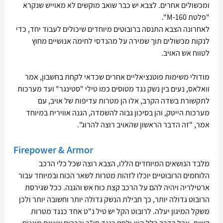
ומכשולים אחרים. לצבא יש כבר שואב מוקשים לא מאוייש שנקרא 
"פלטת M-160". 
לאחרונה הצבא התנסה ברובוטים מיוחדים שיכולים לעבוד יחד, כדי 
לנקות מכשולים תוך שמירה על מהנדסי לחימה אנושיים מחוץ 
לטווח אש האויב. 
מודולי משימות פוטנציאליים אחרים שכדאי לקחת בחשבון, אמר 
וואלאס, נעים בין נשק נגד מטוסים כמו טילי "סטינגר" ועד מערכות 
לתקשורת בשדה הקרב, אלו הן מטרות עדיפות של אויב, עם 
מערכות הייטק, והן בסיכון גבוה להשמדה, הגנה אווירית במיוחד 
אמר, "זה הדבר הראשון שהאויב רוצה להרוג".
Firepower & Armor
מלבד הנושאים המיוחדים הללו, הצבא רוצה שכל כלי הרכב 
הלוחמים הרובוטיים יוכלו לזהות מטרות לשאר הכוח ובמיוחד עבור 
ארטילריה ויהיה להם על הרכב קצת כוח אש והגנה. ככל שגירסת 
הרובוט גדולה יותר, כך חבילת הנשק גדולה יותר וחשובה יותר ולכן 
משקל המיגון יעלה. לרובוט הקל יש טיל נ"ט אחד כנגד מטרות 