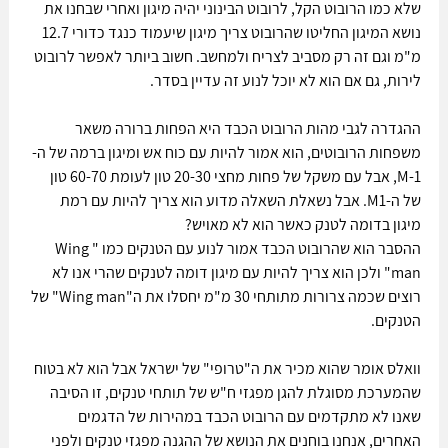
שלא כמו הרובוט הקל, לרובוט הבינוני יהיה מיגון ואחרי שבחנו את 
נושא המיגון החליטו שהרובוט צריך מיגון שיעמוד כנגד כדורי 12.7 
מ"מ וגם זה רק מסביב לצריח ולמחשב. חשוב ביותר לאפשר לרובוט 
לירות, גם אם הוא לא יוכל לנוע זה עדיין בסדר. 
ההגדרה לגבי מהות הרובוט הכבד היא הפחות ברורה משאר 
משפחות הרובוטים, הוא אמור להיות עם כוח אש ומיגון ברמה של ה-
M-1, אבל עם משקל של פחות מחצי 20-30 טון לעומת 60-70 טון 
של ה-M1. אבל נשאלת השאלה מדוע הוא צריך להיות עם רמת 
מיגון בדומה לטנק כאשר הוא לא מאויש?
ההסבר הוא שהרובוט הכבד אמור לנוע עם הטנקים כמו "Wing 
man" ולכן הוא צריך להיות עם מיגון דומה לטנקים שהרי אנו לא 
רוצים שכמה צרורות מתותחי 30 מ"מ יחסלו את ה"Wing man" של 
הטנקים.
וואלס אומר שהוא מכיר את ה"טרופי" של ישראל אבל הוא לא בטוח 
שהמערכת מסוגלת להגן מפגזי ח"ש של תותחי טנקים, זו הסיבה 
שאנו לא מתקדמים עם הרובוט הכבד במהירות של הדגמים 
האחרים, אנחנו בוחנים את הנושא של ההגנה מפגזי טנקים ולפני 