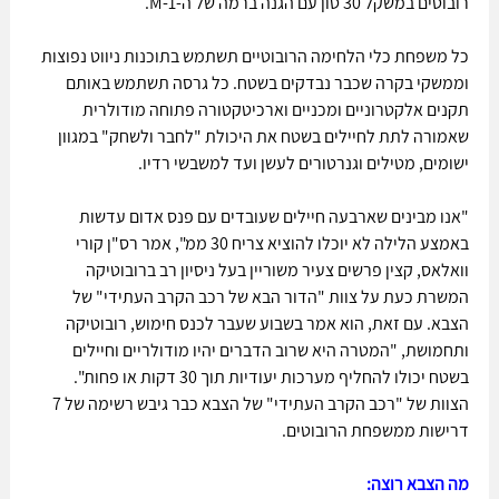
רובוטים במשקל 30 טון עם הגנה ברמה של ה-M-1.
כל משפחת כלי הלחימה הרובוטיים תשתמש בתוכנות ניווט נפוצות 
וממשקי בקרה שכבר נבדקים בשטח. כל גרסה תשתמש באותם 
תקנים אלקטרוניים ומכניים וארכיטקטורה פתוחה מודולרית 
שאמורה לתת לחיילים בשטח את היכולת "לחבר ולשחק" במגוון 
ישומים, מטילים וגנרטורים לעשן ועד למשבשי רדיו.
"אנו מבינים שארבעה חיילים שעובדים עם פנס אדום עדשות 
באמצע הלילה לא יוכלו להוציא צריח 30 ממ", אמר רס"ן קורי 
וואלאס, קצין פרשים צעיר משוריין בעל ניסיון רב ברובוטיקה 
המשרת כעת על צוות "הדור הבא של רכב הקרב העתידי" של 
הצבא. עם זאת, הוא אמר בשבוע שעבר לכנס חימוש, רובוטיקה 
ותחמושת, "המטרה היא שרוב הדברים יהיו מודולריים וחיילים 
בשטח יכולו להחליף מערכות יעודיות תוך 30 דקות או פחות". 
הצוות של "רכב הקרב העתידי" של הצבא כבר גיבש רשימה של 7 
דרישות ממשפחת הרובוטים.
מה הצבא רוצה: