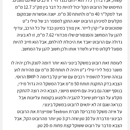
קשות, אבל בדרך כלל הוא ילחם כנגד חי"ר ורכבים שאינם מוגנים.
החימוש של הרובוט הקל יכול להיות כל דבר בין מק"כ 12.7 מ"מ 
ועד למקל"ר 40 מ"מ ולתותח 30 מ"מ. ישנה אפשרות שבמקום 
מקלעים למיניהן הרובוט ישא התקן למספר רב של טילי נ"ט 
שמוכוונים ע"י קרן לייזר. אין צורך במיגון כבד על כל הרכב, עדיף 
להגן על המחשב והסנסורים שלו מכדורי 7.62 מ"מ, זו לא בעיה 
גדולה עם הרובוט יאבד את היכולת להילחם, אבל הוא חייב להיות 
מסוגל לקלוט מידע ולשדר אותו ולכן חשוב להגן על המחשב. 
לעומת זאת רובוט במשקל בינוני הוא יותר דומה לטנק ולכן יהיה לו 
משגר כפול לירי טילי נ"ט ויהיה לו תותח 30 מ"מ עם מהירות לוע 
גבוהה שיוכל להשמיד רכבים עם שריון קל בדומה ל-BMP הרוסי. 
הצבא בדק התקנת תותח 50 מ"מ אבל המשקל היה גדול מידי, 
בנוסף ישנה גם בעיה עם חימוש מישני, הצבא היה רוצה להתקין 
מקלע על הצריחון שיוכל להגביה ולפגוע בקומות עליונות אבל 
כנראה שגם זה לא יתאים לרובוט במשקל בינוני. 
על איזה משקל מדברים? חברת Textron שמייצרת את הרובוט 
הבינוני מדברת על 10 טון שזה רק 3 טון יותר מהרובוט הקל, אבל 
הצבא מדבר על רובוט ששוקל קצת פחות מ-20 טון.