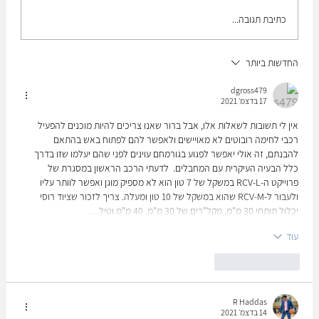
כתיבת תגובה...
החדשות ביותר
The Plan to build up the medium brigade!!
dgross479
17 בדצמ׳ 2021
אין לי תשובות לשאלות אלו, אבל ברור שאנו צריכים להיות מוכנים להפעיל 
רכבי לחימה רובוטים לא מאויישים ולאפשר להם לפתוח באש בהתאם 
להבנתם, זה אולי יאפשר לפגוע בגורמחם עוינים לפני שהם יעלמו שזו בדרך 
כלל הבעיה העיקרית עם המחבלים.  לדעתי הרכב הראשון במסגרת של 
פרוייקט ה-RCV-L במשקל של 7 טון הוא לא מספיק מוגן ואפשר לוותר עליו 
ולעבור ל-RCV-M שהוא במשקל של 10 טון ומעלה. צריך לזכור שציוד רוסי 
יכלול תותחי 30 מ"מ, מקל"רים של 30 מ"מ, 40 מ"מ וטיל…
עוד
לייק
להשיב
R Haddas
14 בדצמ׳ 2021