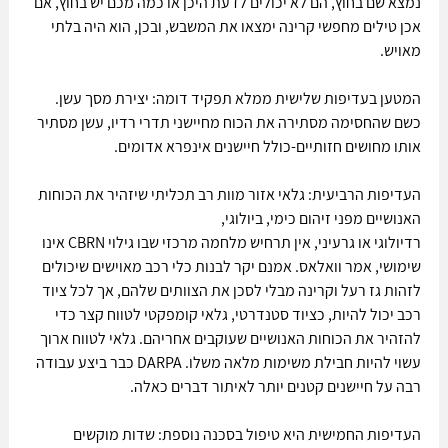
נמצא שם בחוץ, הם לא יכולים לדעת היכן או כמה מכם יש בחוץ, אם 
אכן טילים מחפשי קרינה ימצאו את המשבש, ובכן, הוא היה בלתי 
מאויש.
המטען בעדיפות שלישית ממלא תפקיד דומה: יצירת מסך עשן. 
כשם שהחסימה מסתירה את הכוח מחיישני תדרי רדיו, עשן מסתיר 
אותו מחושים חזותיים-כולל חיישנים אינפרא אדומים.
העדיפות הרביעית: גלאי אזור מוות רב תכליתי שיזהיר את הכוחות 
האנושיים מפני זיהום כימי, ביולוגי, 
רדיולוגי או גרעיני, אין תרחיש מלחמה מרכזי שבו גילוי CBRN אינו 
שימושי, אמר וואלאס. אמנם יקר לבנות כלי רכב מאוישים שיכולים 
לזהות גז רעל וקרינה מבלי לסכן את הצוותים שלהם, אך לכל ציוד 
רכב יכול להיות, כציוד סטנדרטי, גלאי קומפקטי לטווח קצר כדי 
להזהיר את הכוחות האנושיים שעוקבים אחריהם. גלאי לטווח ארוך 
עשוי להיות חבילת משימות מלאה משלו. DARPA כבר ביצע עבודה 
רבה על חיישנים קטנים יותר לאיתור דברים כאלה.
העדיפות החמישית היא טיפול בסכנה נוספת: שדות מוקשים 