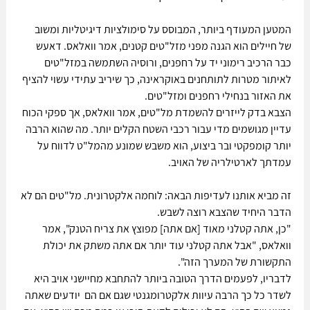
המטען המעודף ביותר, המבוסס על סימולציות דיגיטליות ומשוב 
של חיילים הוא הגנה מפני מזל"טים קטנים, אמר וואלאס. דאעש 
כבר הרכיב רימוני יד על רחפנים, ורוסיה השתמשה במזל"טים 
לאיתור מטרות לתותחנים באוקראינה, כך שיריב עתידי עשוי להציף 
את האזור בנחילי רחפנים ומזל"טים. 
הצבא בדק לייזרים להשמדת מל"טים, אמר וואלאס, אך ספקי הכוח 
עדיין מגושמים מדי עבור רכבי השטח הקלים יותר. מה שהוא הרבה 
יותר קומפקטי ובר ביצוע, הוא משבש שמונע מהמל"ט לדווח על 
עמדתך לארטילריה של האויב. 
זה מביא אותנו לעדיפות הבאה: לוחמה אלקטרונית. מל"טים הם לא 
הדבר היחיד שהצבא רוצה לשבש. 
"כן, אתה קטלני מאוד [אם אתה] מפוצץ את צריח הטנק", אמר 
וואלאס, "אבל אתה קטלני עוד יותר אם אתה משתק את יכולת 
התקשורת של המערך הזה".
לדבריו, לפעמים הדרך הטובה ביותר להתחבא מחיישני אויב היא 
לשדר כל כך הרבה עיוות אלקטרומגנטי שגם אם הם  יודעים שאתה 