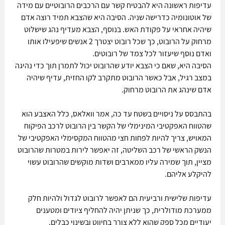
עדיפות ראשונה היא להבטיח קשר עם הרכבים הרובוטיים עם מידה 
של אוטונומיה כדרישה שניה. הסיבה היא שהצבא תמיד רוצה אדם 
שיהיה אחראי על פקודת האש. בנוסף, הצבא מעדיף נהג שישלוט 
מרחוק על הרובוט, כך שכל רובוט יצטרך 2 אנשים שיפעילו אותו 
ואדם נוסף שיעזור לכל צמד של רובוטים.
הסיבה היא, שאם כי הצבא יודע שהרובוט יכול לתמרן תוך כדי נהיגה 
במצב רגיל, אבל כאשר הרובוט מתקרב לקו החזית, עדיף שיהיה 
אדם שינהג את הרובוט מרחוק.
בהתבסס על ניסויים בשטח עד כה, אמר וואלאס, כלל האצבע הוא 
שהטווח האפקטיבי המינימלי של הקשר בין הרובוט לרכב הפיקוח 
המאויש, צריך להיות לפחות חצי מהטווח המקסימלי האפקטיבי של 
הנשק הראשי של רכב השליטה, זה יאפשר לירות במטרות שהרובוט 
מציין, תוך שמירה עליו ממארבים ושדות מוקשים שהרובוט עשוי 
להיקלע אליהם.
עדיפות שלישית ורביעית הם לאפשר לרובוט לגדול ולהיות חלק 
ממערכת מודולרית, כך שניתן יהיה להחליף ציודים ומטענים 
יעודיים מכל ספק שהוא ללא צורך בחיווט ובשינוי כבלים.