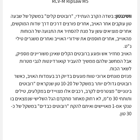
RCV-M Ripsaw M5
וושינגטון:
 בשדה הקרב העתידי, "רובוטים קלים" במשקל של שבעה 
טון עוקבים אחר האויב, אחרים פורצים דרכים דרך שדות המוקשים, 
אחרים מוציאים עשן על מנת להסתיר את התנועה של הכוחות 
מהאוייב, אחרים חוסמים את שידורי האוייב ואחרים משגרים טילי 
נ"ט. 
האויב מחזיר אש ופוגע ברובטים הקלים שאינן משוריינים מספיק, 
אבל המחשב שלהם ממשיך להעביר קואורדינטות לגבי מטרות 
לשאר הכוח.
פגזים מונחים ארוכי טווח פוגעים בדיוק רב בעמדות האויב, כאשר 
רובוטים גדולים יותר במשקל של 10-20 טון שנקראים "רובוטים 
בינוניים" מצטרפים לקרב, רכבים אלו מצויידים במקלעים, טילים 
ותותחי 30 מ"מ, לא רחוק מאחור מתקדם הגל השלישי שנמצאים בו 
טנקי אמ-1 מאויישים ואיתם להקת "רובוטים כבדים" במשקל של כ- 
30 טון.