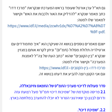
גם תא"ל ערן אורטל שעומד בראש המערכת שנקראת "מרכז דדו" 
כתב מאמר שנקרא "להדליק את האור ולכבות את האש" וקישור 
למאמר שלו למטה:
https://www.idf.il/media/zcwhr1dx/%D7%A2%D7%A8%D7
%9F-pdf.
ישנם מאמרים נוספים בנושא זה שעיקרן הוא "איך מתמודדים עם 
ארטילריה תלולת מסלול-(תמ"ס)" וניתן לקרוא אותם במגזין 
שנקרא "בין הקטבים" שהוא "כתב העת של צה"ל לאמנות 
המערכה" וקישור אליו למטה:
https://www.idf.il › מרכז-דדו › בין-הקטבים
וגם אני הקטן רוצה להביע את דעתו בנושא זה.
סדר פעולות לדיכוי מערכי התמ"ס של החמאס וחיזבאללה.
2.1 
פריסה מוקדמת של ’שמיכות דיכוי תמ"ס’ מעל רצועת עזה 
ודרום לבנון כך שאירגוני הטרור לא יוכלו להתערב במלחמה בארץ.
2.2. ’שמיכת דיכוי’.