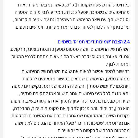
כל חימוש סורק שטח שקוטרו 1 ק"מ, כאשר נמצאה מטרה, אחד 
מהחימושים שבשמיכה יופעל כנגדה. המידע לגבי מיקום המטרה 
וסוגה ישותף עם שאר החימושים בשמיכה וגם עם שמיכות קרובות, 
עי"כ ניתן יהיה לכוון לאיזור שבו ניראו המטרות, חימושים נוספים.
2.4 הצבת ’שמיכות דיכוי תמ"ס’ בשמיים.
השילוח של החימושים יעשה ממטוס מטען כדוגמת בואינג, הרקולס, 
אמ.די-76 וגם ממטוסי קרב כאשר הם נישאים מתחת לכנפי המטוס 
ומתחת לגוף.
בקישור למטה אפשר לראות את שיטת השילוח של החימושים 
ממטוס מטען, החימושים שנראים בקישור מתאימים לרקטות 
ויותאמו ל’חימוש ממתין’. השיטה הזו כפי שניראת בקישורים למטה 
יתאימו גם לכל מיני חימושים אחרים שיותאמו לתקיפת טנקים, 
שיירות, מבנים וכו'. כמו שהרעיון לתקוף את הרקטות בשלב הטיפוס 
הוא נכון, זה יהיה יותר מנכון לתקוף את מקומות הייצור, ההרכבה, 
נקודות השיגור והמקומות שמאחסנים בהם את המשגרים והרקטות. 
אם נפרוס את ’שמיכות הדיכוי’ מעל האיזורים הנכונים לא נחשוש 
מהכמות הרבה של רקטות בידי האוייבים.
בקישור למטה שיטה לשלח את החימושים מהקרקע ומהים ע"י 