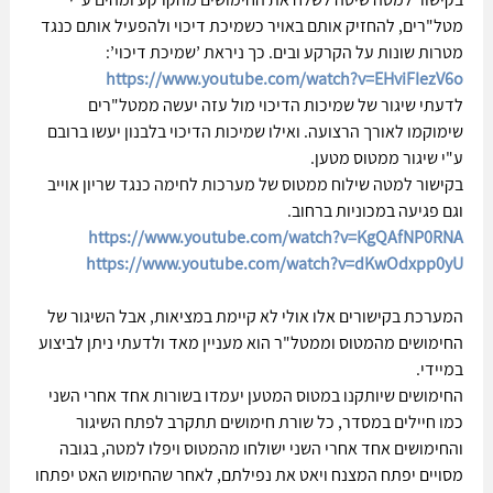
מטל"רים, להחזיק אותם באויר כשמיכת דיכוי ולהפעיל אותם כנגד 
מטרות שונות על הקרקע ובים. כך ניראת ’שמיכת דיכוי’:
https://www.youtube.com/watch?v=EHviFIezV6o
לדעתי שיגור של שמיכות הדיכוי מול עזה יעשה ממטל"רים 
שימוקמו לאורך הרצועה. ואילו שמיכות הדיכוי בלבנון יעשו ברובם 
ע"י שיגור ממטוס מטען.
בקישור למטה שילוח ממטוס של מערכות לחימה כנגד שריון אוייב 
וגם פגיעה במכוניות ברחוב.
https://www.youtube.com/watch?v=KgQAfNP0RNA
https://www.youtube.com/watch?v=dKwOdxpp0yU
המערכת בקישורים אלו אולי לא קיימת במציאות, אבל השיגור של 
החימושים מהמטוס וממטל"ר הוא מעניין מאד ולדעתי ניתן לביצוע 
במיידי.
החימושים שיותקנו במטוס המטען יעמדו בשורות אחד אחרי השני 
כמו חיילים במסדר, כל שורת חימושים תתקרב לפתח השיגור 
והחימושים אחד אחרי השני ישולחו מהמטוס ויפלו למטה, בגובה 
מסויים יפתח המצנח ויאט את נפילתם, לאחר שהחימוש האט יפתחו 