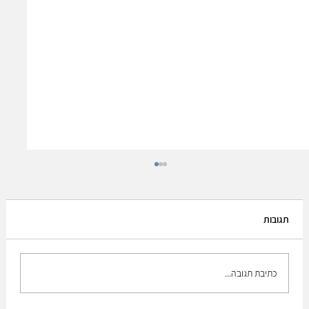
תגובות
כתיבת תגובה...
לקחים ממלחמת ישראל וחמאס ב-2023/24.