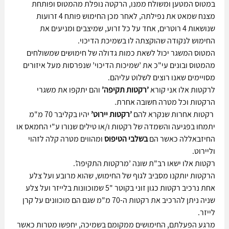
במטוס המטען ומשולח ממנו, הרקטה נופלת מהמטוס ופותחת 
מצנח שמאט את נפילתה, לאחר מכן החימוש פותח 4 זרועות 
שנושאות 4 רוטרים, אחד על כל זרוע, שמיצבים ומניעים את 
החימוש לנקודה שהוקצתה לו בשמיכת הדיכוי. 
המטוס המשגר יכול לשאת כמות גדולה של חימושים שמשולחים 
מהמטוס ובונים עי"כ את ’שמיכות הדיכוי’ שנפרסות מעל איזורים 
מסויימים שאנו רוצים לשלוט עליהם.
לרקטות אלו אני קורא 
’רקטות תקיפה’
 והם יתקפו את משגרי 
הרקטות וכל מטרה חשובה אחרת.
 רקטות אחרות שנקרא להם 
’רקטות יירוט’
 יהיו בקליבר 70 מ"מ 
יתמחו בפגיעה והשמדה של רקטות ו/או טילים שנורו ע"י החמאס או 
החיזבאללה כאשר הם 
בשלבי הטיפוס
 ומהווים מטרה קלה לזהוי 
וליירוט. 
רקטות אלו ישאו רב"ת שונה ’מרקטות התקיפה’.
הרקטות יותקנו מסביב לגוף של החימוש, שהוא מרובע ועל צלע 
אחת נרכיב רקטות כגון זוני בקוטר "5 שמוכוונות בלייזר ועל צלע 
שניה ניתן להרכיב את רקטות ה-70 מ"מ שגם הם מוכוונים על קרן 
לייזר.
מרגע הפעלתם, החימושים ממקומם בשמיכה, יחפשו מטרות כאשר 