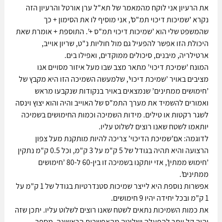
את הרעיון אני לוקח מהמאמר של תא"ל ערן אורטל והרעיון הזה 
נקרא ’שמיכות דיכוי תמ"ס’, אני מוסיף לו את הסימון + כך 
שהמשפט שלי הוא ’שמיכות דיכוי תמ"ס +’. התוספת + אומרת שאת 
היכולת הזו אפשר להפעיל גם מול חוליות נ"ט, שריון אוייב, 
ארטילריה, מיבנים, סיכולים ממוקדים, ואפילו בים.
המונח ’שמיכת דיכוי’ מתאר מצב שבו מעל איזור מסויים אנו 
מציבים באויר ’שמיכת דיכוי’, שלמעשה השמיכה הזו היא מקבץ של 
’חימושים ממתינים’ שנמצאים באויר בנקודות שנקבעו מראש 
ואמורים להשמיד את מערך התמ"ס של האוייב והיה והוא יצוץ וינסה 
לשגר רקטות או טילים. מידות השמיכה וכמות החימושים בשמיכה 
יותאמו לשטח שאנו רוצים לשלוט עליו. 
לדוגמה: אם’שמיכת הדיכוי’ צריכה להיות מותקנת מעל צפון 
הרצועה והיא תהיה בגודל של 5 ק"מ על 3 ק"מ, וכל 0.5 ק"מ נתקין 
’חימוש ממתין’, אזי יותקנו בשמיכה זו בין-60 ל-80 ’חימושים 
ממתינים’. 
אפשרות נוספת היא לייצר שמיכות סטנדרטיות בגודל של 1 ק"מ על 
1 ק"מ ובכל יחידה יהיו 9 חימושים. 
את כמות השמיכות נתאים לשטח שאנו רוצים לשלוט עליו. יתכן שזה 
יהיה קל יותר להפעלה ושליטה מהאפשרות הראשונה. מספר 