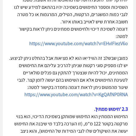
השמיכות ומספר החימושים בשמיכה יהיו בהתאם למידע שיש לנו 
לגבי כמות המשגרים, הרקטות, הטילים, המרגמות או כל מטרה 
חשובה אחרת שיש לאוייב באותו איזור.
דוגמה לשמיכת דיכוי ולחימושים ממתינים ניתן לראות בקישור 
למטה:
https://www.youtube.com/watch?v=EHviFIezV6o
כמובן שבשלב זה הווידיאו הוא לא מציאות אבל בהחלט ניתן לביצוע. 
יש לנו מספיק סוגי רקטות שניתן להרכיב עליהם את החימושים 
הממתינים, יכול להיות שנצטרך להתקין גם פנלים סולאריים 
לטעינת החימושים אלא אם השימוש בהם יעשה לזמן קצר. לגבי 
שיגור מהמטוס ניתן לראות דוגמה נחמדה בקישור למטה:
https://www.youtube.com/watch?v=KgQAfNP0RNA
2.3 ’חימוש ממתין’.
החימוש הממתין הוא החימוש שמותקן בשמיכת הדיכוי, הוא בנוי 
מרקטה בקוטר 122 מ"מ, (זו הערכה בלבד מי שיבנה את החימוש 
יעשה את השיקולים שלו לגבי המידות של החימוש), והוא ניצב 